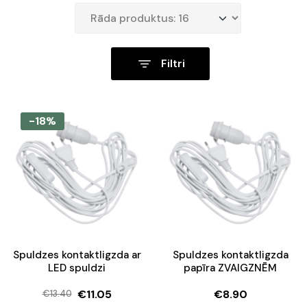
Filtri
-18%
Spuldzes kontaktligzda ar
Spuldzes kontaktligzda
LED spuldzi
papīra ZVAIGZNĒM
€
11.05
€
8.90
€
13.40
Original
Current