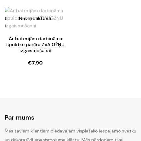
price
price
was:
is:
Nav noliktavā
€13.40.
€11.05.
Ar baterijām darbināma
spuldze papīra ZVAIGŽŅU
izgaismošanai
€
7.90
Par mums
Mēs saviem klientiem piedāvājam visplašāko iespējamo svētku
un dekoratīvā apgaismojuma klāstu. Mēs pārdodam tikai