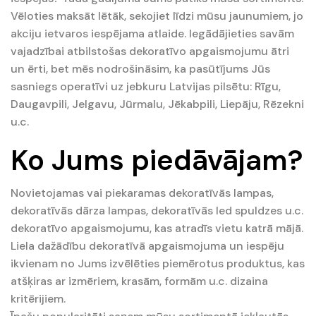
Vēloties maksāt lētāk, sekojiet līdzi mūsu jaunumiem, jo
akciju ietvaros iespējama atlaide. Iegādājieties savām
vajadzībai atbilstošas dekoratīvo apgaismojumu ātri
un ērti, bet mēs nodrošināsim, ka pasūtījums Jūs
sasniegs operatīvi uz jebkuru Latvijas pilsētu: Rīgu,
Daugavpili, Jelgavu, Jūrmalu, Jēkabpili, Liepāju, Rēzekni
u.c.
Ko Jums piedāvājam?
Novietojamas vai piekaramas dekoratīvās lampas,
dekoratīvās dārza lampas, dekoratīvās led spuldzes u.c.
dekoratīvo apgaismojumu, kas atradīs vietu katrā mājā.
Liela dažādību dekoratīvā apgaismojuma un iespēju
ikvienam no Jums izvēlēties piemērotus produktus, kas
atšķiras ar izmēriem, krasām, formām u.c. dizaina
kritērijiem.