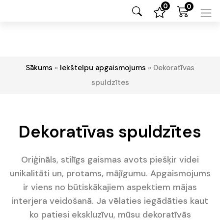
0
0
Sākums
»
Iekštelpu apgaismojums
»
Dekoratīvas
spuldzītes
Dekoratīvas spuldzītes
Oriģināls, stilīgs gaismas avots piešķir videi
unikalitāti un, protams, mājīgumu. Apgaismojums
ir viens no būtiskākajiem aspektiem mājas
interjera veidošanā. Ja vēlaties iegādāties kaut
ko patiesi ekskluzīvu, mūsu dekoratīvās