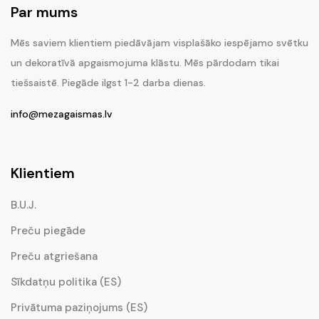
Par mums
Mēs saviem klientiem piedāvājam visplašāko iespējamo svētku
un dekoratīvā apgaismojuma klāstu. Mēs pārdodam tikai
tiešsaistē. Piegāde ilgst 1-2 darba dienas.
info@mezagaismas.lv
Klientiem
B.U.J.
Preču piegāde
Preču atgriešana
Sīkdatņu politika (ES)
Privātuma paziņojums (ES)