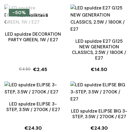
price
price
price
price
was:
is:
was:
is:
-50%
Nav noliktavā
€7.90.
€5.90.
€4.90.
€2.45.
LED spuldze DECORATION
PARTY GREEN, 1W / E27
LED spuldze E27 G125
NEW GENERATION
CLASSICS, 2.5W / 1800K /
E27
€
2.45
€
14.50
€
4.90
Original
Current
price
price
was:
is:
€4.90.
€2.45.
LED spuldze ELIPSE 3-
STEP, 3.5W / 2700K / E27
LED spuldze ELIPSE BIG 3-
STEP, 3.5W / 2700K / E27
€
24.30
€
24.30