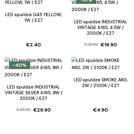
LED spuldze G45 YELLOW,
1W / E27
LED spuldze INDUSTRIAL
VINTAGE A165, 4.5W /
2000K / E27
€
2.40
€
19.90
€
29.90
Original
Current
price
price
was:
is:
-40%
€29.90.
€19.90.
LED spuldze SMOKE A60,
2W / 2100K / E27
LED spuldze INDUSTRIAL
VINTAGE SILVER A165, 8W /
2000K / E27
€
29.90
€
4.90
€
49.90
Original
Current
price
price
was:
is: