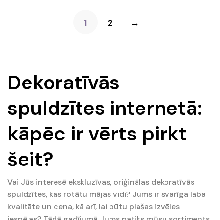
€49.90.
€29.90.
1
2
→
Dekoratīvās
spuldzītes internetā:
kāpēc ir vērts pirkt
šeit?
Vai Jūs interesē ekskluzīvas, oriģinālas dekoratīvās
spuldzītes, kas rotātu mājas vidi? Jums ir svarīga laba
kvalitāte un cena, kā arī, lai būtu plašas izvēles
iespējas? Tādā gadījumā Jums patiks mūsu sortiments.