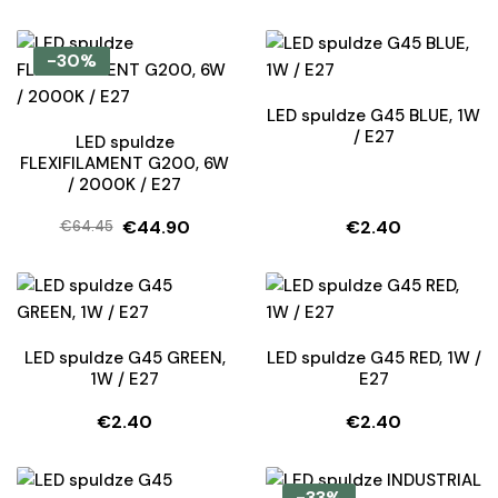
-30%
LED spuldze G45 BLUE, 1W
/ E27
LED spuldze
FLEXIFILAMENT G200, 6W
/ 2000K / E27
€
44.90
€
2.40
€
64.45
Original
Current
price
price
was:
is:
€64.45.
€44.90.
LED spuldze G45 GREEN,
LED spuldze G45 RED, 1W /
1W / E27
E27
€
2.40
€
2.40
-33%