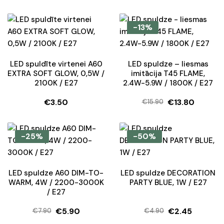
-13%
LED spuldīte virtenei A60
LED spuldze – liesmas
EXTRA SOFT GLOW, 0,5W /
imitācija T45 FLAME,
2100K / E27
2.4W-5.9W / 1800K / E27
€
3.50
€
13.80
€
15.90
Original
Current
price
price
was:
is:
-25%
-50%
€15.90.
€13.80.
LED spuldze A60 DIM-TO-
LED spuldze DECORATION
WARM, 4W / 2200-3000K
PARTY BLUE, 1W / E27
/ E27
€
5.90
€
2.45
€
7.90
€
4.90
Original
Current
Original
Current