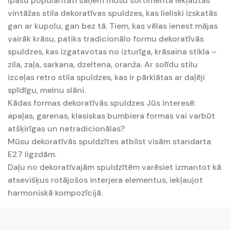
Īpašu popularitāti saņem mūsu sortimentā iekļautās
vintāžas stila dekoratīvas spuldzes, kas lieliski izskatās
gan ar kupolu, gan bez tā. Tiem, kas vēlas ienest mājas
vairāk krāsu, patiks tradicionālo formu dekoratīvās
spuldzes, kas izgatavotas no izturīga, krāsaina stikla –
zila, zaļa, sarkana, dzeltena, oranža. Ar solīdu stilu
izceļas retro stila spuldzes, kas ir pārklātas ar daļēji
spīdīgu, melnu slāni.
Kādas formas dekoratīvās spuldzes Jūs interesē:
apaļas, garenas, klasiskas bumbiera formas vai varbūt
atšķirīgas un netradicionālas?
Mūsu dekoratīvās spuldzītes atbilst visām standarta
E27 ligzdām.
Daļu no dekoratīvajām spuldzītēm varēsiet izmantot kā
atsevišķus rotājošos interjera elementus, iekļaujot
harmoniskā kompozīcijā.