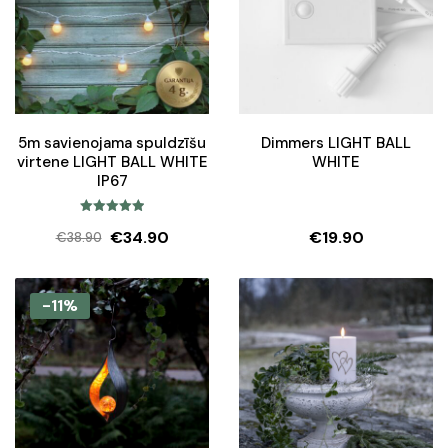
5m savienojama spuldzīšu
Dimmers LIGHT BALL
virtene LIGHT BALL WHITE
WHITE
IP67
Rated
5.00
€
34.90
€
19.90
€
38.90
out of 5
Original
Current
price
price
was:
is:
-11%
€38.90.
€34.90.