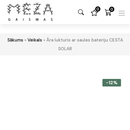
0
0
Sākums
»
Veikals
»
Āra lukturis ar saules bateriju CESTA
SOLAR
-12%