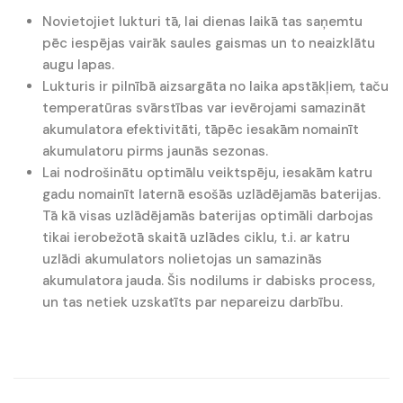
Novietojiet lukturi tā, lai dienas laikā tas saņemtu
pēc iespējas vairāk saules gaismas un to neaizklātu
augu lapas.
Lukturis ir pilnībā aizsargāta no laika apstākļiem, taču
temperatūras svārstības var ievērojami samazināt
akumulatora efektivitāti, tāpēc iesakām nomainīt
akumulatoru pirms jaunās sezonas.
Lai nodrošinātu optimālu veiktspēju, iesakām katru
gadu nomainīt laternā esošās uzlādējamās baterijas.
Tā kā visas uzlādējamās baterijas optimāli darbojas
tikai ierobežotā skaitā uzlādes ciklu, t.i. ar katru
uzlādi akumulators nolietojas un samazinās
akumulatora jauda. Šis nodilums ir dabisks process,
un tas netiek uzskatīts par nepareizu darbību.