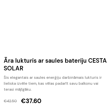
Āra lukturis ar saules bateriju CESTA
SOLAR
Šis elegantais ar saules enerģiju darbināmais lukturis ir
lieliska izvēle tiem, kas vēlas padarīt savu balkonu vai
terasi mājīgāku.
€
37.60
€
42.50
Original
Current