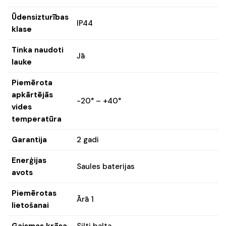
Ūdensizturības
IP44
klase
Tinka naudoti
Jā
lauke
Piemērota
apkārtējās
-20° – +40°
vides
temperatūra
Garantija
2 gadi
Enerģijas
Saules baterijas
avots
Piemērotas
Ārā 1
lietošanai