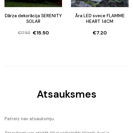
Dārza dekorācija SERENITY
Āra LED svece FLAMME
SOLAR
HEART 14CM
€
15.50
€
7.20
€
17.50
Original
Current
price
price
was:
is:
€17.50.
€15.50.
Atsauksmes
Patreiz nav atsauksmju.