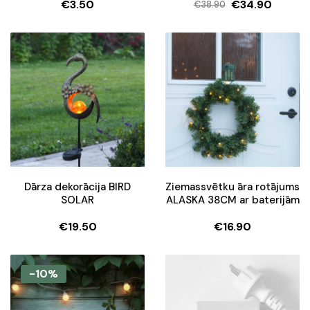
€
3.50
€
34.90
€
38.90
out of 5
Original
Current
price
price
was:
is:
€38.90.
€34.90.
Dārza dekorācija BIRD
Ziemassvētku āra rotājums
SOLAR
ALASKA 38CM ar baterijām
€
19.50
€
16.90
-10%