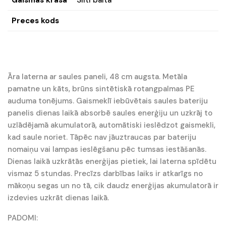
Gaismas krāsa
Silti balta
Preces kods
Āra laterna ar saules paneli, 48 cm augsta. Metāla
pamatne un kāts, brūns sintētiskā rotangpalmas PE
auduma tonējums. Gaismeklī iebūvētais saules bateriju
panelis dienas laikā absorbē saules enerģiju un uzkrāj to
uzlādējamā akumulatorā, automātiski ieslēdzot gaismekli,
kad saule noriet. Tāpēc nav jāuztraucas par bateriju
nomaiņu vai lampas ieslēgšanu pēc tumsas iestāšanās.
Dienas laikā uzkrātās enerģijas pietiek, lai laterna spīdētu
vismaz 5 stundas. Precīzs darbības laiks ir atkarīgs no
mākoņu segas un no tā, cik daudz enerģijas akumulatorā ir
izdevies uzkrāt dienas laikā.
PADOMI: