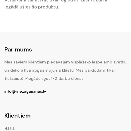
Atsauksmi var atstāt tikai reģistrēti klienti, kuri ir
iegādājušies šo produktu.
Par mums
Mēs saviem klientiem piedāvājam visplašāko iespējamo svētku
un dekoratīvā apgaismojuma klāstu. Mēs pārdodam tikai
tiešsaistē. Piegāde ilgst 1-2 darba dienas.
info@mezagaismas.lv
Klientiem
B.U.J.