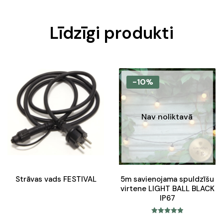
Līdzīgi produkti
-10%
Nav noliktavā
Strāvas vads FESTIVAL
5m savienojama spuldzīšu
virtene LIGHT BALL BLACK
IP67
Rated
5.00