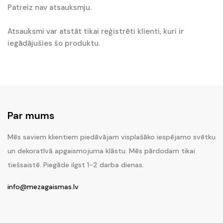
Patreiz nav atsauksmju.
Atsauksmi var atstāt tikai reģistrēti klienti, kuri ir
iegādājušies šo produktu.
Par mums
Mēs saviem klientiem piedāvājam visplašāko iespējamo svētku
un dekoratīvā apgaismojuma klāstu. Mēs pārdodam tikai
tiešsaistē. Piegāde ilgst 1-2 darba dienas.
info@mezagaismas.lv