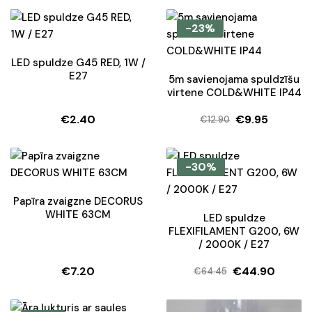
-23%
LED spuldze G45 RED, 1W /
E27
5m savienojama spuldzīšu
virtene COLD&WHITE IP44
€
2.40
€
9.95
€
12.90
Original
Current
price
price
was:
is:
-30%
€12.90.
€9.95.
Papīra zvaigzne DECORUS
WHITE 63CM
LED spuldze
FLEXIFILAMENT G200, 6W
/ 2000K / E27
€
7.20
€
44.90
€
64.45
Original
Current
price
price