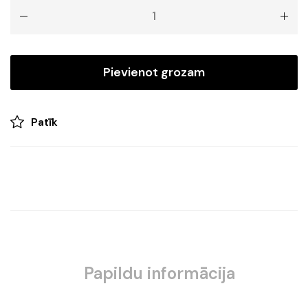
LIGHT
BALL
BLACK
quantity
Pievienot grozam
Patīk
Papildu informācija