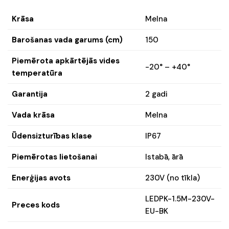
Krāsa
Melna
Barošanas vada garums (cm)
150
Piemērota apkārtējās vides
-20° – +40°
temperatūra
Garantija
2 gadi
Vada krāsa
Melna
Ūdensizturības klase
IP67
Piemērotas lietošanai
Istabā, ārā
Enerģijas avots
230V (no tīkla)
LEDPK-1.5M-230V-
Preces kods
EU-BK