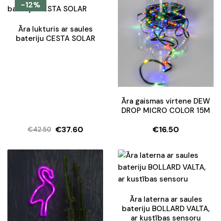
was:
is:
-12%
€64.45.
€44.90.
Āra lukturis ar saules
bateriju CESTA SOLAR
Āra gaismas virtene DEW
DROP MICRO COLOR 15M
€
37.60
€
16.50
€
42.50
Original
Current
price
price
was:
is:
€42.50.
€37.60.
Āra laterna ar saules
bateriju BOLLARD VALTA,
ar kustības sensoru