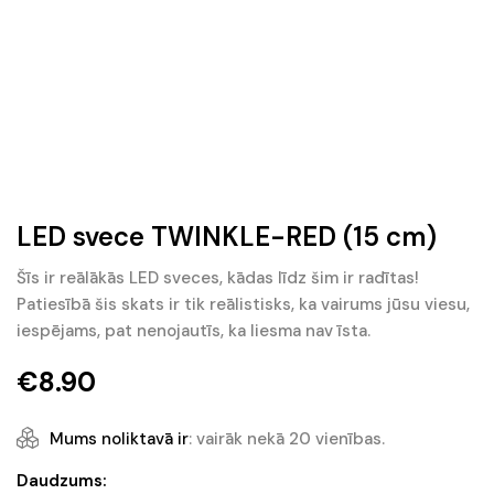
LED svece TWINKLE-RED (15 cm)
Šīs ir reālākās LED sveces, kādas līdz šim ir radītas!
Patiesībā šis skats ir tik reālistisks, ka vairums jūsu viesu,
iespējams, pat nenojautīs, ka liesma nav īsta.
€
8.90
Mums noliktavā ir
: vairāk nekā 20 vienības.
LED
Daudzums: