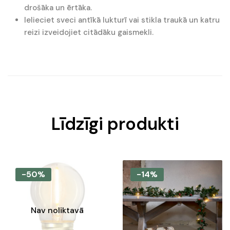
drošāka un ērtāka.
Ielieciet sveci antīkā lukturī vai stikla traukā un katru
reizi izveidojiet citādāku gaismekli.
Līdzīgi produkti
-50%
-14%
Nav noliktavā