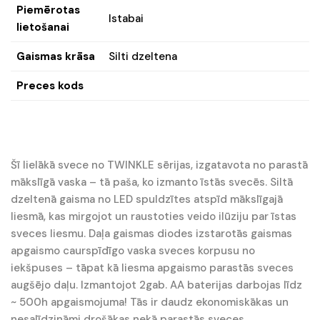
Piemērotas
Istabai
lietošanai
Gaismas krāsa
Silti dzeltena
Preces kods
Šī lielākā svece no TWINKLE sērijas, izgatavota no parastā
mākslīgā vaska – tā paša, ko izmanto īstās svecēs. Siltā
dzeltenā gaisma no LED spuldzītes atspīd mākslīgajā
liesmā, kas mirgojot un raustoties veido ilūziju par īstas
sveces liesmu. Daļa gaismas diodes izstarotās gaismas
apgaismo caurspīdīgo vaska sveces korpusu no
iekšpuses – tāpat kā liesma apgaismo parastās sveces
augšējo daļu. Izmantojot 2gab. AA baterijas darbojas līdz
~ 500h apgaismojuma! Tās ir daudz ekonomiskākas un
nesalīdzināmi drošākas nekā parastās sveces.