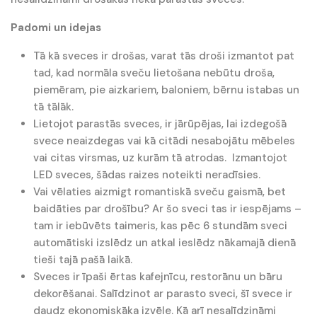
Padomi un idejas
Tā kā sveces ir drošas, varat tās droši izmantot pat
tad, kad normāla sveču lietošana nebūtu droša,
piemēram, pie aizkariem, baloniem, bērnu istabas un
tā tālāk.
Lietojot parastās sveces, ir jārūpējas, lai izdegošā
svece neaizdegas vai kā citādi nesabojātu mēbeles
vai citas virsmas, uz kurām tā atrodas. Izmantojot
LED sveces, šādas raizes noteikti neradīsies.
Vai vēlaties aizmigt romantiskā sveču gaismā, bet
baidāties par drošību? Ar šo sveci tas ir iespējams –
tam ir iebūvēts taimeris, kas pēc 6 stundām sveci
automātiski izslēdz un atkal ieslēdz nākamajā dienā
tieši tajā pašā laikā.
Sveces ir īpaši ērtas kafejnīcu, restorānu un bāru
dekorēšanai. Salīdzinot ar parasto sveci, šī svece ir
daudz ekonomiskāka izvēle. Kā arī nesalīdzināmi