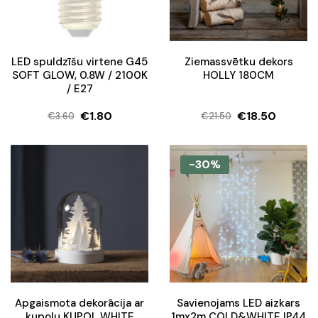
LED spuldzīšu virtene G45
Ziemassvētku dekors
SOFT GLOW, 0.8W / 2100K
HOLLY 180CM
/ E27
€
1.80
€
18.50
€
3.60
€
21.50
Original
Current
Original
Current
price
price
price
price
was:
is:
was:
is:
-30%
€3.60.
€1.80.
€21.50.
€18.50.
Apgaismota dekorācija ar
Savienojams LED aizkars
kupolu KUPOL WHITE
1mx2m COLD&WHITE IP44