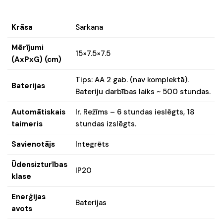
Krāsa
Sarkana
Mērījumi
15×7.5×7.5
(AxPxG) (cm)
Tips: AA 2 gab. (nav komplektā).
Baterijas
Bateriju darbības laiks ~ 500 stundas.
Automātiskais
Ir. Režīms – 6 stundas ieslēgts, 18
taimeris
stundas izslēgts.
Savienotājs
Integrēts
Ūdensizturības
IP20
klase
Enerģijas
Baterijas
avots