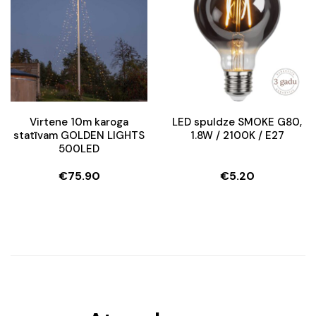
Virtene 10m karoga
LED spuldze SMOKE G80,
statīvam GOLDEN LIGHTS
1.8W / 2100K / E27
500LED
€
75.90
€
5.20