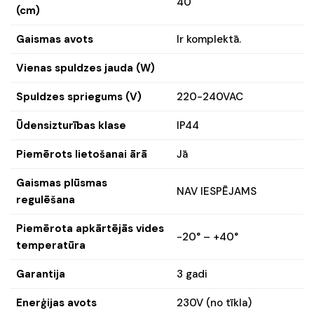
40
(cm)
Gaismas avots
Ir komplektā.
Vienas spuldzes jauda (W)
Spuldzes spriegums (V)
220-240VAC
Ūdensizturības klase
IP44
Piemērots lietošanai ārā
Jā
Gaismas plūsmas
NAV IESPĒJAMS
regulēšana
Piemērota apkārtējās vides
-20° – +40°
temperatūra
Garantija
3 gadi
Enerģijas avots
230V (no tīkla)