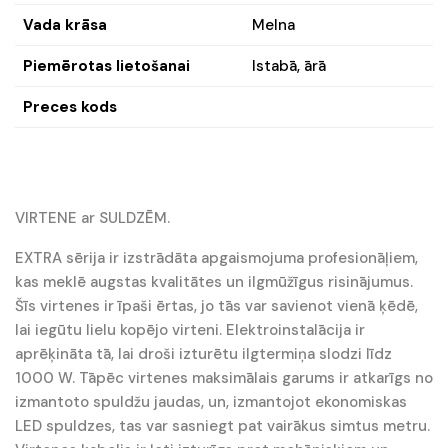
Vada krāsa
Melna
Piemērotas lietošanai
Istabā, ārā
Preces kods
VIRTENE ar SULDZĒM.
EXTRA sērija ir izstrādāta apgaismojuma profesionāļiem,
kas meklē augstas kvalitātes un ilgmūžīgus risinājumus.
Šīs virtenes ir īpaši ērtas, jo tās var savienot vienā ķēdē,
lai iegūtu lielu kopējo virteni. Elektroinstalācija ir
aprēķināta tā, lai droši izturētu ilgtermiņa slodzi līdz
1000 W. Tāpēc virtenes maksimālais garums ir atkarīgs no
izmantoto spuldžu jaudas, un, izmantojot ekonomiskas
LED spuldzes, tas var sasniegt pat vairākus simtus metru.