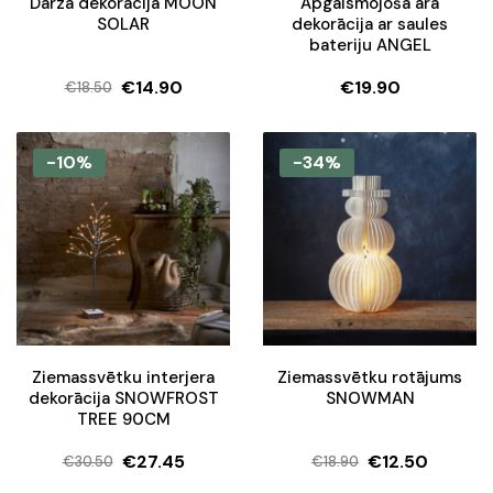
Dārza dekorācija MOON
Apgaismojoša āra
SOLAR
dekorācija ar saules
bateriju ANGEL
€
14.90
€
19.90
€
18.50
Original
Current
price
price
was:
is:
-10%
-34%
€18.50.
€14.90.
Ziemassvētku interjera
Ziemassvētku rotājums
dekorācija SNOWFROST
SNOWMAN
TREE 90CM
€
27.45
€
12.50
€
30.50
€
18.90
Original
Current
Original
Current