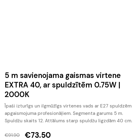
5 m savienojama gaismas virtene
EXTRA 40, ar spuldzītēm 0.75W |
2000K
Īpaši izturīgs un ilgmūžīgs virtenes vads ar E27 spuldzēm
apgaismojuma profesionāļiem. Segmenta garums 5 m.
Spuldžu skaits 12. Attālums starp spuldžu ligzdām 40 cm.
€
73.50
€
91.90