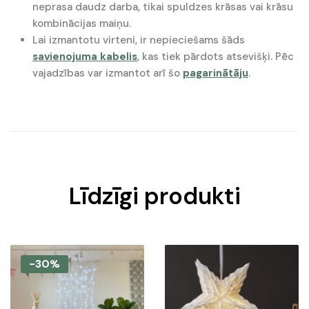
neprasa daudz darba, tikai spuldzes krāsas vai krāsu
kombinācijas maiņu.
Lai izmantotu virteni, ir nepieciešams šāds
savienojuma kabelis
, kas tiek pārdots atsevišķi. Pēc
vajadzības var izmantot arī šo
pagarinātāju
.
Līdzīgi produkti
-30%