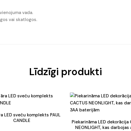
avienojuma vada.
ogos vai skatlogos.
Līdzīgi produkti
āra LED sveču komplekts PAUL
CANDLE
Piekarināma LED dekorācij
NEONLIGHT, kas darbojas 