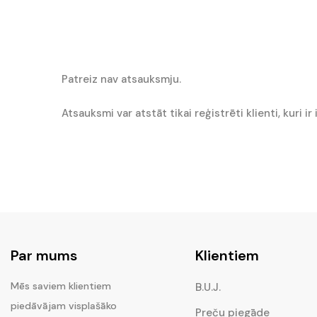
Patreiz nav atsauksmju.
Atsauksmi var atstāt tikai reģistrēti klienti, kuri i
Par mums
Klientiem
Mēs saviem klientiem
B.U.J.
piedāvājam visplašāko
Preču piegāde