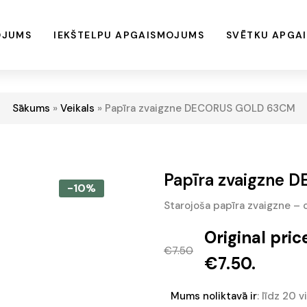
OJUMS
IEKŠTELPU APGAISMOJUMS
SVĒTKU APGA
Sākums
»
Veikals
»
Papīra zvaigzne DECORUS GOLD 63CM
Papīra zvaigzne
-10%
Starojoša papīra zvaigzne – 
Original pric
€
7.50
€7.50.
Mums noliktavā ir
: līdz 20 v