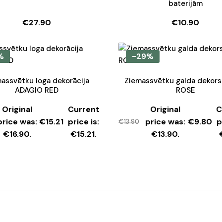
baterijām
€
27.90
€
10.90
%
-29%
assvētku loga dekorācija
Ziemassvētku galda dekor
ADAGIO RED
ROSE
Original
Current
Original
C
price was:
€
15.21
price is:
price was:
€
9.80
p
€
13.90
€16.90.
€15.21.
€13.90.