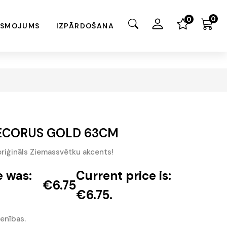
0
0
ISMOJUMS
IZPĀRDOŠANA
 DECORUS GOLD 63CM
oriģināls Ziemassvētku akcents!
e was:
Current price is:
€
6.75
€6.75.
ienības.