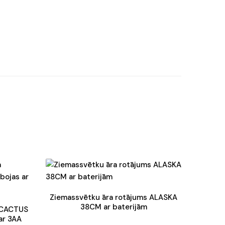
Ziemassvētku āra rotājums ALASKA
38CM ar baterijām
a CACTUS
ar 3AA