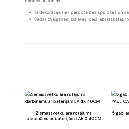
Padomi un idejas
Šī dekorācija tiek pārdota bez spuldzes un s
Šādas zvaigznes izskatās īpaši labi izskatās l
Ziemassvētku āra rotājums,
5 gab. 
darbināms ar baterijām LARIX 40CM