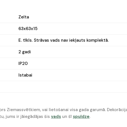
Zelta
63x63x15
E. tīkls. Strāvas vads nav iekļauts komplektā.
2 gadi
IP20
Istabai
ekors Ziemassvētkiem, vai lietošanai visa gada garumā. Dekorā
u, jums ir jāiegādājas šis
vads
un šī
spuldze
.