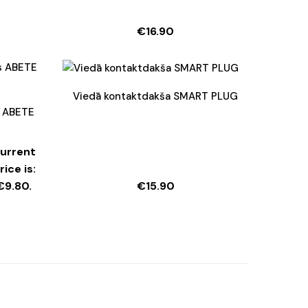
€
16.90
Viedā kontaktdakša SMART PLUG
s ABETE
urrent
rice is:
€9.80.
€
15.90