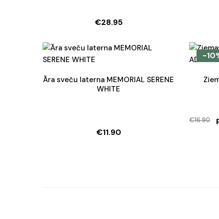
€
28.95
-10
Āra sveču laterna MEMORIAL SERENE
Ziem
WHITE
€
16.90
€
11.90