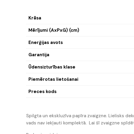
Krāsa
Mērījumi (AxPxG) (cm)
Enerģijas avots
Garantija
Ūdensizturības klase
Piemērotas lietošanai
Preces kods
Spilgta un ekskluzīva papīra zvaigzne. Lielisks d
vads nav iekļauti komplektā. Lai šī zvaigzne spīdēt