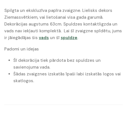
Spilgta un ekskluzīva papīra zvaigzne. Lielisks dekors
Ziemassvētkiem, vai lietošanai visa gada garumā.
Dekorācijas augstums 63cm. Spuldzes kontaktligzda un
vads nav iekļauti komplektā. Lai šī zvaigzne spīdētu, jums
ir jāiegādājas šis
vads
un šī
spuldze
.
Padomi un idejas
Šī dekorācija tiek pārdota bez spuldzes un
savienojuma vada.
Šādas zvaigznes izskatās īpaši labi izskatās logos vai
skatlogos.