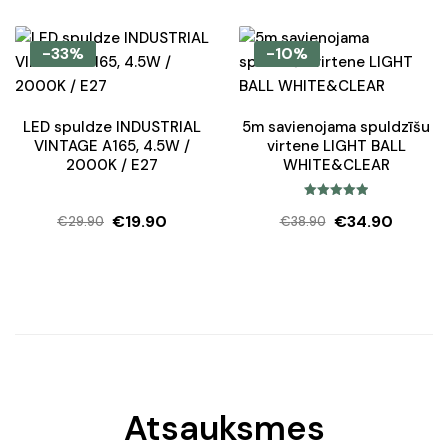
price
price
was:
is:
-33%
-10%
€7.80.
€4.90.
LED spuldze INDUSTRIAL
5m savienojama spuldzīšu
VINTAGE A165, 4.5W /
virtene LIGHT BALL
2000K / E27
WHITE&CLEAR
Rated
5.00
€
19.90
€
34.90
€
29.90
€
38.90
out of 5
Original
Current
Original
Current
price
price
price
price
was:
is:
was:
is:
€29.90.
€19.90.
€38.90.
€34.90.
Atsauksmes