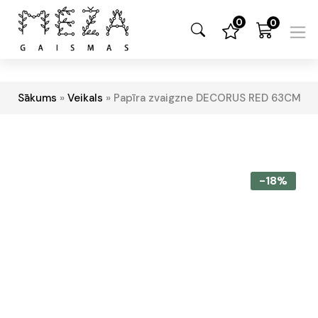
0
0
Sākums
»
Veikals
»
Papīra zvaigzne DECORUS RED 63CM
-18%