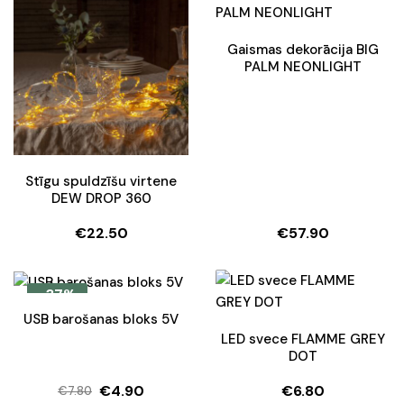
€64.50.
€45.15.
€22.90.
€19.50.
Gaismas dekorācija BIG
PALM NEONLIGHT
Stīgu spuldzīšu virtene
DEW DROP 360
€
22.50
€
57.90
-37%
USB barošanas bloks 5V
LED svece FLAMME GREY
DOT
€
4.90
€
6.80
€
7.80
Original
Current