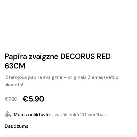
Papīra zvaigzne DECORUS RED
63CM
Starojoša papīra zvaigzne – oriģināls Ziemassvētku
akcents!
€
5.90
€
7.20
Original
Current
price
price
Mums noliktavā ir
: vairāk nekā 20 vienības.
was:
is:
Papīra
Daudzums:
zvaigzne