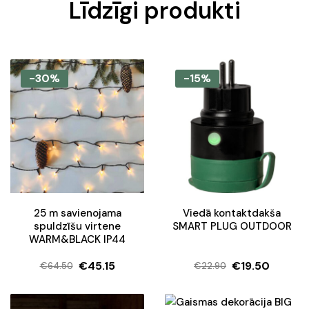
Līdzīgi produkti
-30%
-15%
25 m savienojama
Viedā kontaktdakša
spuldzīšu virtene
SMART PLUG OUTDOOR
WARM&BLACK IP44
€
45.15
€
19.50
€
64.50
€
22.90
Original
Current
Original
Current
price
price
price
price
was:
is:
was:
is: