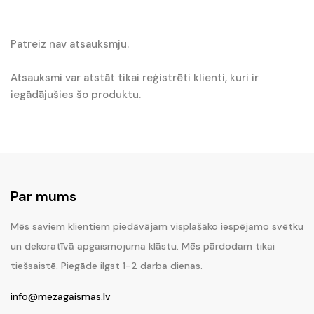
Patreiz nav atsauksmju.
Atsauksmi var atstāt tikai reģistrēti klienti, kuri ir
iegādājušies šo produktu.
Par mums
Mēs saviem klientiem piedāvājam visplašāko iespējamo svētku
un dekoratīvā apgaismojuma klāstu. Mēs pārdodam tikai
tiešsaistē. Piegāde ilgst 1-2 darba dienas.
info@mezagaismas.lv