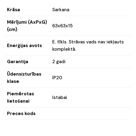
Krāsa
Sarkana
Mērījumi (AxPxG)
63x63x15
(cm)
E. tīkls. Strāvas vads nav iekļauts
Enerģijas avots
komplektā.
Garantija
2 gadi
Ūdensizturības
IP20
klase
Piemērotas
Istabai
lietošanai
Preces kods