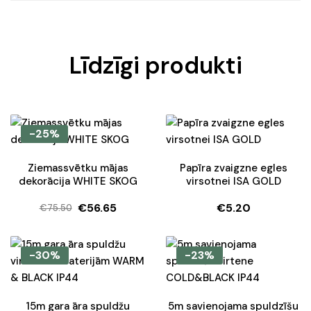
Līdzīgi produkti
-25%
Ziemassvētku mājas
Papīra zvaigzne egles
dekorācija WHITE SKOG
virsotnei ISA GOLD
€
56.65
€
5.20
€
75.50
Original
Current
price
price
was:
is:
-30%
-23%
€75.50.
€56.65.
15m gara āra spuldžu
5m savienojama spuldzīšu