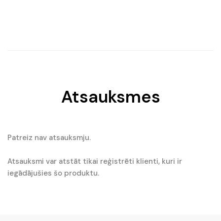
Original
Current
price
price
was:
is:
€7.80.
€4.90.
Atsauksmes
Patreiz nav atsauksmju.
Atsauksmi var atstāt tikai reģistrēti klienti, kuri ir
iegādājušies šo produktu.