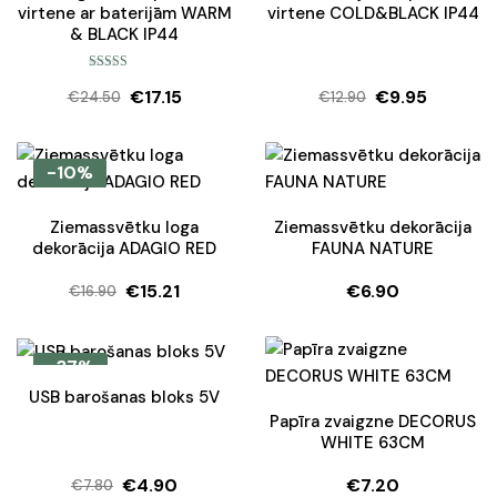
virtene ar baterijām WARM
virtene COLD&BLACK IP44
& BLACK IP44
Rated
5.00
€
17.15
€
9.95
out of 5
€
24.50
€
12.90
Original
Current
Original
Current
price
price
price
price
was:
is:
was:
is:
-10%
€24.50.
€17.15.
€12.90.
€9.95.
Ziemassvētku loga
Ziemassvētku dekorācija
dekorācija ADAGIO RED
FAUNA NATURE
€
15.21
€
6.90
€
16.90
Original
Current
price
price
was:
is:
-37%
€16.90.
€15.21.
USB barošanas bloks 5V
Papīra zvaigzne DECORUS
WHITE 63CM
€
4.90
€
7.20
€
7.80