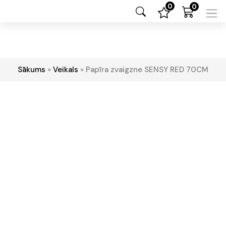
0
0
Sākums
»
Veikals
»
Papīra zvaigzne SENSY RED 70CM