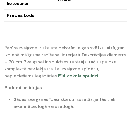
Istabai
lietošanai
Preces kods
Papīra zvaigzne ir skaista dekorācija gan svētku laikā, gan
ikdienā mājīguma radīšanai interjerā. Dekorācijas diametrs
– 70 cm. Zvaigznei ir spuldzes turētājs, taču spuldze
komplektā nav iekļauta. Lai zvaigzne spīdētu,
nepieciešams iegādāties
E14 cokola spuldzi
.
Padomi un idejas
Šādas zvaigznes īpaši skaisti izskatās, ja tās tiek
iekarinātas logā vai skatlogā.