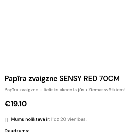
Papīra zvaigzne SENSY RED 70CM
Papīra zvaigzne – lielisks akcents jūsu Ziemassvētkiem!
€
19.10
Mums noliktavā ir
: līdz 20 vienības.
Papīra
Daudzums: