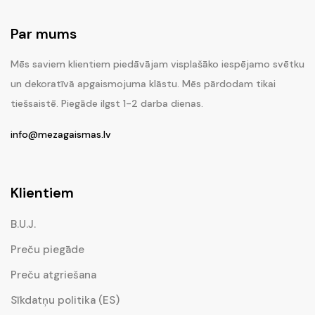
Par mums
Mēs saviem klientiem piedāvājam visplašāko iespējamo svētku
un dekoratīvā apgaismojuma klāstu. Mēs pārdodam tikai
tiešsaistē. Piegāde ilgst 1-2 darba dienas.
info@mezagaismas.lv
Klientiem
B.U.J.
Preču piegāde
Preču atgriešana
Sīkdatņu politika (ES)