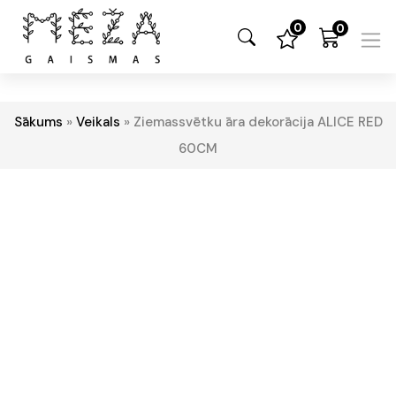
0
0
Sākums
»
Veikals
»
Ziemassvētku āra dekorācija ALICE RED
60CM