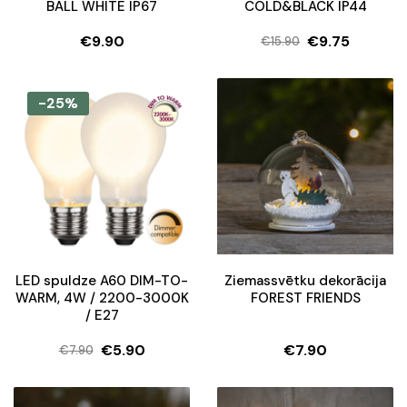
BALL WHITE IP67
COLD&BLACK IP44
€
9.90
€
9.75
€
15.90
Original
Current
price
price
was:
is:
-25%
€15.90.
€9.75.
LED spuldze A60 DIM-TO-
Ziemassvētku dekorācija
WARM, 4W / 2200-3000K
FOREST FRIENDS
/ E27
€
5.90
€
7.90
€
7.90
Original
Current
price
price
was:
is: