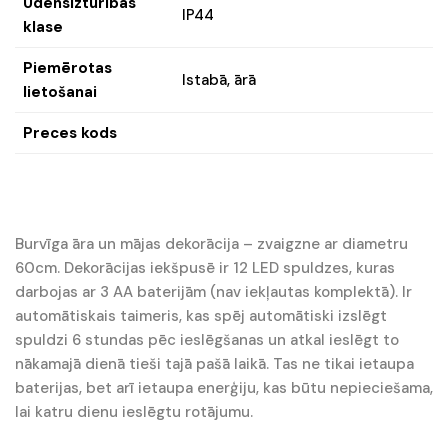
Ūdensizturības
IP44
klase
Piemērotas
Istabā, ārā
lietošanai
Preces kods
Burvīga āra un mājas dekorācija – zvaigzne ar diametru
60cm. Dekorācijas iekšpusē ir 12 LED spuldzes, kuras
darbojas ar 3 AA baterijām (nav iekļautas komplektā). Ir
automātiskais taimeris, kas spēj automātiski izslēgt
spuldzi 6 stundas pēc ieslēgšanas un atkal ieslēgt to
nākamajā dienā tieši tajā pašā laikā. Tas ne tikai ietaupa
baterijas, bet arī ietaupa enerģiju, kas būtu nepieciešama,
lai katru dienu ieslēgtu rotājumu.