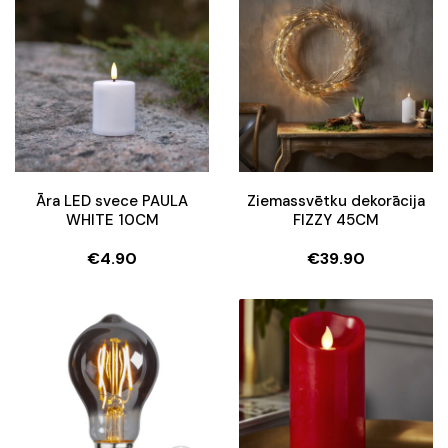
€7.90.
€5.90.
Āra LED svece PAULA
Ziemassvētku dekorācija
WHITE 10CM
FIZZY 45CM
€
4.90
€
39.90