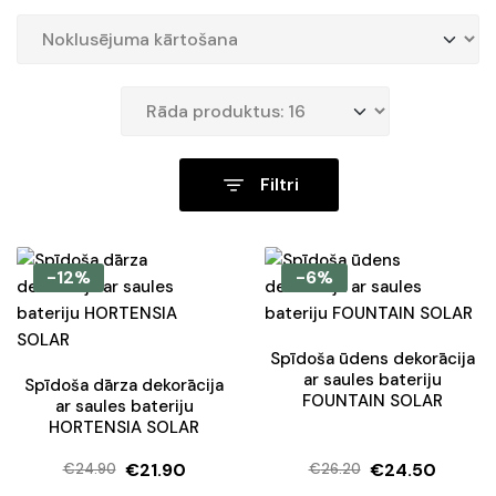
Filtri
-12%
-6%
Spīdoša ūdens dekorācija
ar saules bateriju
Spīdoša dārza dekorācija
FOUNTAIN SOLAR
ar saules bateriju
HORTENSIA SOLAR
€
21.90
€
24.50
€
24.90
€
26.20
Original
Current
Original
Current