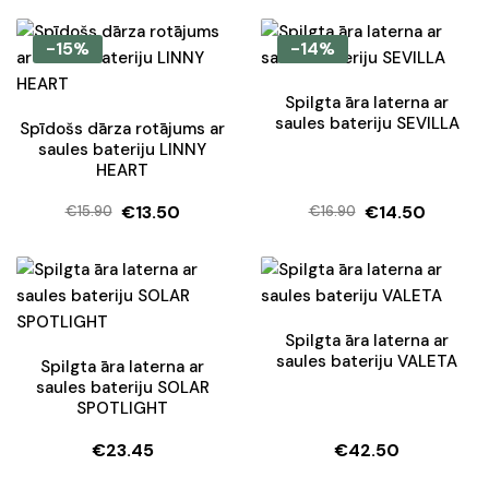
price
price
price
price
was:
is:
was:
is:
-15%
-14%
€24.90.
€21.90.
€26.20.
€24.50.
Spilgta āra laterna ar
saules bateriju SEVILLA
Spīdošs dārza rotājums ar
saules bateriju LINNY
HEART
€
13.50
€
14.50
€
15.90
€
16.90
Original
Current
Original
Current
price
price
price
price
was:
is:
was:
is:
€15.90.
€13.50.
€16.90.
€14.50.
Spilgta āra laterna ar
saules bateriju VALETA
Spilgta āra laterna ar
saules bateriju SOLAR
SPOTLIGHT
€
23.45
€
42.50