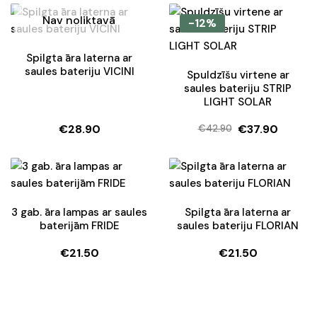
Nav noliktavā
-12%
Spilgta āra laterna ar
saules bateriju VICINI
Spuldzīšu virtene ar
saules bateriju STRIP
LIGHT SOLAR
€
28.90
€
37.90
€
42.90
Original
Current
price
price
was:
is:
€42.90.
€37.90.
3 gab. āra lampas ar saules
Spilgta āra laterna ar
baterijām FRIDE
saules bateriju FLORIAN
€
21.50
€
21.50