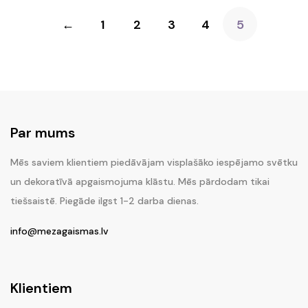
←
1
2
3
4
5
Par mums
Mēs saviem klientiem piedāvājam visplašāko iespējamo svētku
un dekoratīvā apgaismojuma klāstu. Mēs pārdodam tikai
tiešsaistē. Piegāde ilgst 1-2 darba dienas.
info@mezagaismas.lv
Klientiem