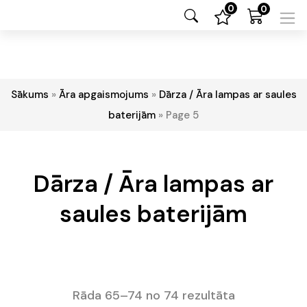
0
0
Sākums
»
Āra apgaismojums
»
Dārza / Āra lampas ar saules
baterijām
»
Page 5
Dārza / Āra lampas ar
saules baterijām
Rāda 65–74 no 74 rezultāta