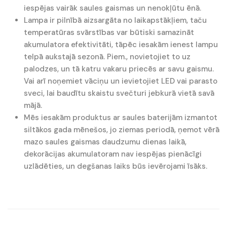
iespējas vairāk saules gaismas un nenokļūtu ēnā.
Lampa ir pilnībā aizsargāta no laikapstākļiem, taču
temperatūras svārstības var būtiski samazināt
akumulatora efektivitāti, tāpēc iesakām ienest lampu
telpā aukstajā sezonā. Piem., novietojiet to uz
palodzes, un tā katru vakaru priecēs ar savu gaismu.
Vai arī noņemiet vāciņu un ievietojiet LED vai parasto
sveci, lai baudītu skaistu svečturi jebkurā vietā savā
mājā.
Mēs iesakām produktus ar saules baterijām izmantot
siltākos gada mēnešos, jo ziemas periodā, ņemot vērā
mazo saules gaismas daudzumu dienas laikā,
dekorācijas akumulatoram nav iespējas pienācīgi
uzlādēties, un degšanas laiks būs ievērojami īsāks.