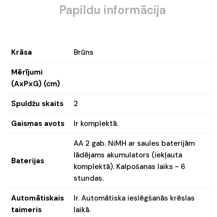
Papildu informācija
Krāsa
Brūns
Mērījumi
(AxPxG) (cm)
Spuldžu skaits
2
Gaismas avots
Ir komplektā.
AA 2 gab. NiMH ar saules baterijām
lādējams akumulators (iekļauta
Baterijas
komplektā). Kalpošanas laiks ~ 6
stundas.
Automātiskais
Ir. Automātiska ieslēgšanās krēslas
taimeris
laikā.