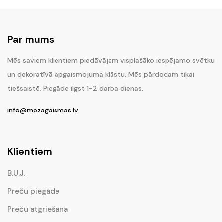
Par mums
Mēs saviem klientiem piedāvājam visplašāko iespējamo svētku
un dekoratīvā apgaismojuma klāstu. Mēs pārdodam tikai
tiešsaistē. Piegāde ilgst 1-2 darba dienas.
info@mezagaismas.lv
Klientiem
B.U.J.
Preču piegāde
Preču atgriešana