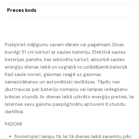
Preces kods
Piešķiriet mājīgumu savam dāram vai pagalmam. Divas
burvīgi 51 cm lukturi ar saules bateriju. Efektīvā saules
baterijas panelis, kas iebūvēta lukturī, absorbē saules
enerģiju dienas laikā un uzglabā to uzlādējamā baterijā.
Kad saule noriet, gaismas reaģē uz gaismas
samazināšanos un automātiski ieslēdzas. Tāpēc nav
jāuztraucas par bateriju nomaiņu vai lampas iedegšanu
krēslas stundā. Ar dienas laikā uzkrāto enerģiju pietiek, lai
laternas savu gaismu paspilgtinātu aptuveni 6 stundu
darbībai.
PADOMI
Novietojiet lampu tā, lai tā dienas laikā saņemtu pēc