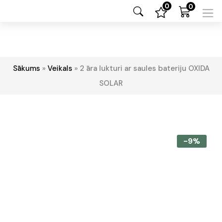
0
0
Sākums
»
Veikals
»
2 āra lukturi ar saules bateriju OXIDA
SOLAR
-9%