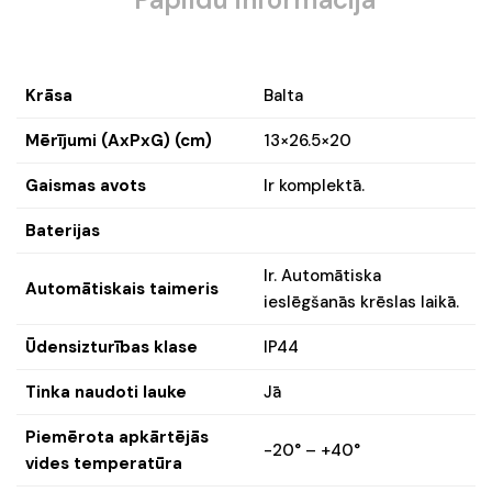
Krāsa
Balta
Mērījumi (AxPxG) (cm)
13×26.5×20
Gaismas avots
Ir komplektā.
Baterijas
Ir. Automātiska
Automātiskais taimeris
ieslēgšanās krēslas laikā.
Ūdensizturības klase
IP44
Tinka naudoti lauke
Jā
Piemērota apkārtējās
-20° – +40°
vides temperatūra