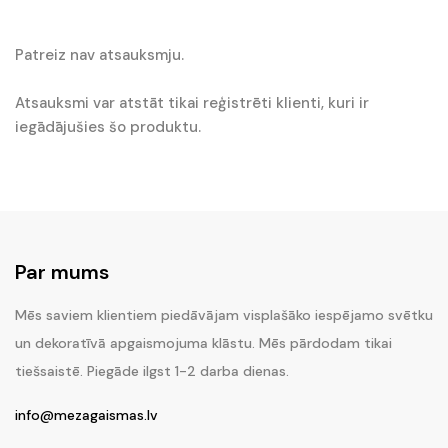
Patreiz nav atsauksmju.
Atsauksmi var atstāt tikai reģistrēti klienti, kuri ir
iegādājušies šo produktu.
Par mums
Mēs saviem klientiem piedāvājam visplašāko iespējamo svētku
un dekoratīvā apgaismojuma klāstu. Mēs pārdodam tikai
tiešsaistē. Piegāde ilgst 1-2 darba dienas.
info@mezagaismas.lv