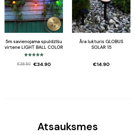
5m savienojama spuldzīšu
Āra lukturis GLOBUS
virtene LIGHT BALL COLOR
SOLAR 15
Rated
5.00
€
34.90
€
14.90
€
38.90
out of 5
Original
Current
price
price
was:
is:
€38.90.
€34.90.
Atsauksmes