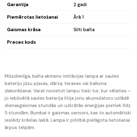
Garantija
2 gadi
Piemērotas lietošanai
Ārā 1
Gaismas krāsa
Silti balta
Preces kods
Mūsdienīga, balta akmens imitācijas lampa ar saules
bateriju jūsu pļavas, dārza, terases vai balkona
dekorēšanai. Varat novietot lampu tieši tur, kur vēlaties –
jo iebūvētā saules baterija litija jonu akumulatoru uzlādē
dienasgaismas stundās un uzkrātās enerģijas pietiek līdz
5 stundām. Bumbai ir gaismas sensors, kas to automātiski
ieslēdz krēslas laikā. Lampa ir pilnībā pielāgota lietošanai
ārpus telpām.