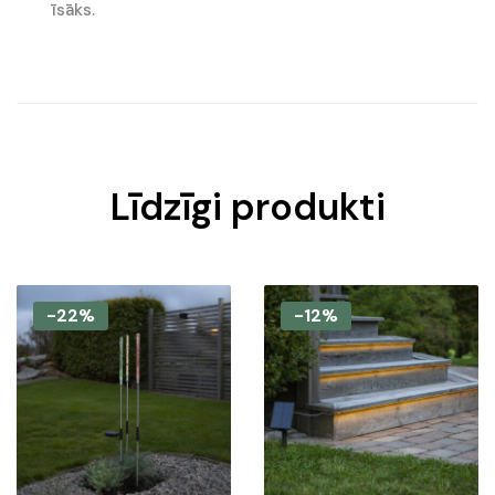
īsāks.
Līdzīgi produkti
-22%
-12%