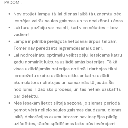
PADOMI:
Novietojiet lampu tā, lai dienas laikā tā uzņemtu pēc
iespējas vairāk saules gaismas un to neaizēnotu ēnas.
Lukturu pozīciju var mainīt, kad vien vēlaties – bez
vadiem!
Lampa ir pilnībā pielāgota lietošanai ārpus telpām.
Tomēr nav paredzēts iegremdēšanai ūdenī.
Lai nodrošinātu optimālu veiktspēju, ieteicams katru
gadu nomainīt luktura uzlādējamās baterijas. Tā kā
visas uzlādējamās baterijas optimāli darbojas tikai
ierobežotu skaitu uzlādes ciklu, ar katru uzlādi
akumulators nolietojas un samazinās tā jauda. Šis
nodilums ir dabisks process, un tas netiek uzskatīts
par defektu.
Mēs iesakām lietot siltajā sezonā, jo ziemas periodā,
ņemot vērā nelielo saules gaismas daudzumu dienas
laikā, dekorācijas akumulatoram nav iespējas pilnīgi
uzlādēties, tāpēc spīdēšanas laiks būs ievērojami