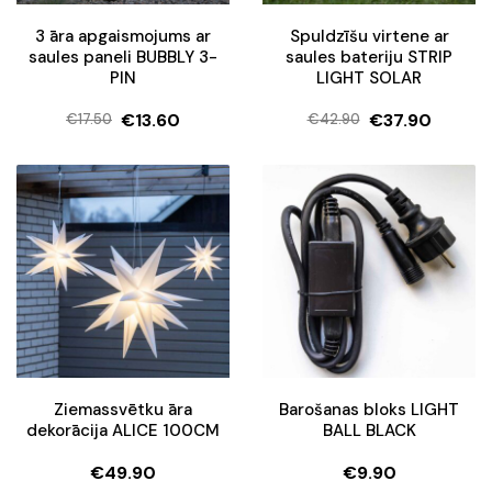
3 āra apgaismojums ar
Spuldzīšu virtene ar
saules paneli BUBBLY 3-
saules bateriju STRIP
PIN
LIGHT SOLAR
€
13.60
€
37.90
€
17.50
€
42.90
Original
Current
Original
Current
price
price
price
price
was:
is:
was:
is:
€17.50.
€13.60.
€42.90.
€37.90.
Ziemassvētku āra
Barošanas bloks LIGHT
dekorācija ALICE 100CM
BALL BLACK
€
49.90
€
9.90