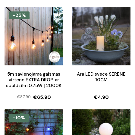
-25%
5m savienojama gaismas
Āra LED svece SERENE
virtene EXTRA DROP, ar
10CM
spuldzēm 0.75W | 2000K
€
65.90
€
4.90
€
87.90
Original
Current
price
price
was:
is:
-10%
€87.90.
€65.90.